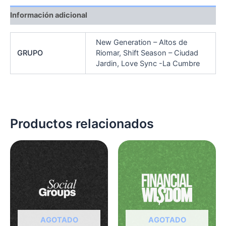
Información adicional
New Generation – Altos de
GRUPO
Riomar, Shift Season – Ciudad
Jardin, Love Sync -La Cumbre
Productos relacionados
Es
pr
tie
múl
var
La
op
AGOTADO
AGOTADO