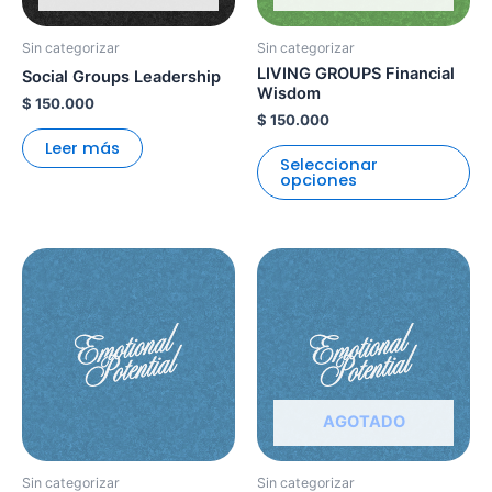
se
pu
Sin categorizar
Sin categorizar
ele
LIVING GROUPS Financial
Social Groups Leadership
en
Wisdom
$
150.000
la
$
150.000
pá
Leer más
Seleccionar
de
opciones
pr
Este
producto
tiene
múltiples
variantes.
Las
opciones
AGOTADO
se
pueden
Sin categorizar
Sin categorizar