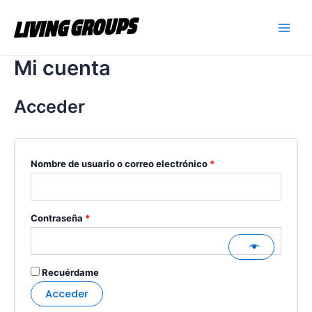
Ir
Mai
Obligatorio
Obligatorio
al
Men
contenido
Mi cuenta
Acceder
Nombre de usuario o correo electrónico
*
Contraseña
*
Recuérdame
Acceder