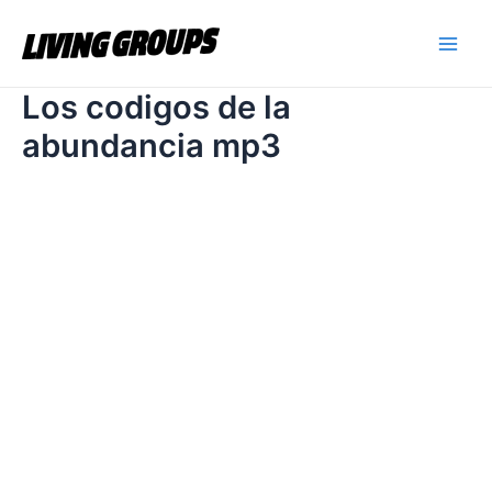
Ir
Mai
al
Men
contenido
Los codigos de la
abundancia mp3